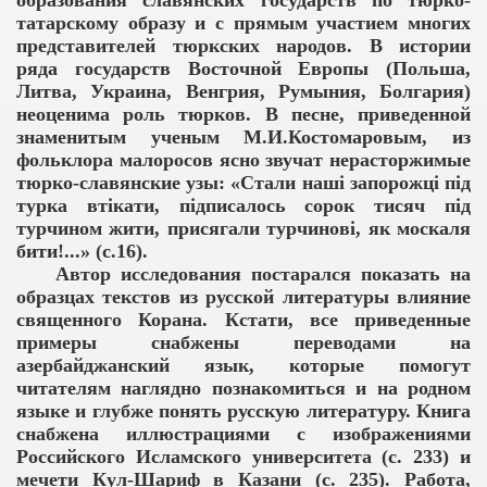
образования славянских государств по тюрко-
татарскому образу и с прямым участием многих
представителей тюркских народов. В истории
ряда государств Восточной Европы (Польша,
Литва, Украина, Венгрия, Румыния, Болгария)
неоценима роль тюрков. В песне, приведенной
знаменитым ученым М.И.Костомаровым, из
фольклора малоросов ясно звучат нерасторжимые
тюрко-славянские узы: «Стали нашi запорожцi пiд
турка втiкати, пiдписалось сорок тисяч пiд
турчином жити, присягали турчиновi, як москаля
бити!...» (с.16).
Автор исследования постарался показать на
образцах текстов из русской литературы влияние
священного Корана. Кстати, все приведенные
примеры снабжены переводами на
азербайджанский язык, которые помогут
читателям наглядно познакомиться и на родном
языке и глубже понять русскую литературу. Книга
снабжена иллюстрациями с изображениями
Российского Исламского университета (с. 233) и
мечети Кул-Шариф в Казани (с. 235). Работа,