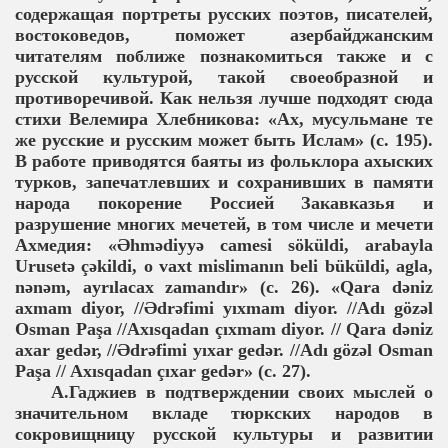
содержащая портреты русских поэтов, писателей,
востоковедов, поможет азербайджанским
читателям поближе познакомиться также и с
русской культурой, такой своеобразной и
противоречивой. Как нельзя лучше подходят сюда
стихи Велемира Хлебникова: «Ах, мусульмане те
же русские и русским может быть Ислам» (с. 195).
В работе приводятся баяты из фольклора ахыских
турков, запечатлевших и сохранивших в памяти
народа покорение Россией Закавказья и
разрушение многих мечетей, в том числе и мечети
Ахмедия: «Əhmədiyyə camesi söküldi, arabayla
Urusetə çəkildi, o vaxt mislimanın beli büküldi, agla,
nənəm, ayrılacax zamandır» (c. 26). «Qara dəniz
axmam diyor, //Ədrəfimi yıxmam diyor. //Adı gözəl
Osman Paşa //Axısqadan çıxmam diyor. // Qara dəniz
axar gedər, //Ədrəfimi yıxar gedər. //Adı gözəl Osman
Paşa // Axısqadan çıxar gedər» (с. 27).
А.Гаджиев в подтверждении своих мыслей о
значительном вкладе тюркских народов в
сокровищницу русской культуры и развитии