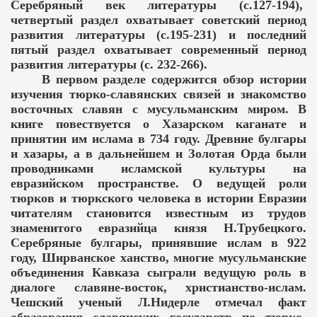
Серебряный век литературы (с.127-194),
четвертый раздел охватывает советский период
развития литературы (с.195-231) и последний
пятый раздел охватывает современный период
развития литературы (с. 232-266).
В первом разделе содержится обзор истории
ова
изучения тюрко-славянских связей и знакомство
восточных славян с мусульманским миром. В
 Б.Ю.Юлдашев
книге повествуется о Хазарском каганате и
принятии им ислама в 734 году. Древние булгары
и хазары, а в дальнейшем и Золотая Орда были
проводниками исламской культуры на
евразийском пространстве. О ведущей роли
тюрков и тюркского человека в истории Евразии
читателям становится известным из трудов
знаменитого евразийца князя Н.Трубецкого.
Серебряные булгары, принявшие ислам в 922
году, Ширванское ханство, многие мусульманские
объединения Кавказа сыграли ведущую роль в
диалоге славяне-восток, христианство-ислам.
Чешский ученый Л.Нидерле отмечал факт