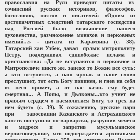
православия на Руси приводит цитаты из
сочинений русских историков, философов,
богословов, поэтов и писателей: «Одним из
достопамятных следствий татарского господства
над Россией было возвышение нашего
духовенства, размножение монахов и церковных
имений...» - цитата из Карамзина (с. 38).
a)
Татарский хан Узбек, давая ярлык митрополиту
Петру, подчеркивал единобожие ислама и
христианства: «Да не вступаются в церковное и
Митрополиче никто же, занеже то Божие все суть;
а кто вступится, а наш ярлык и наше слово
преслушает, тот есть Богу повинен, и гнев на себя
от него примет, а от нас казнь ему будет
смертная... А Попы, и Дьяконы...кто учнет не
правым сердцем о насмолитися Богу, то грех на
нем будет» (с. 39). К сожалению, русские цари
при завоевании Казанского и Астраханского
ханств поступили по-варварски, разрушив мечети
и медресе и запретив мусульманское
вероисповедание, что подверждается архивными
oran in der russischen Literatur“