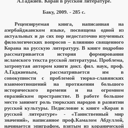
А.Гаджиев
. Коран в русской литературе
.
Баку, 2009.
- 285 с.
Рецензируемая книга, написанная на
азербайджанском языке, посвящена одной из
актуальных и до сих пор недостаточно изученных
филологических вопросов – влиянию священного
Корана на русскую литературу. В книге подробно
рассматривается история формирования
исламского текста русской литературы. Проблема,
затронутая автором книги докт. фил. наук, проф.
А.Гаджиевым, рассматривается им в
совокупности с проблемой тюрко-славянских
взаимоотношений на протяжении большого
исторического времени и на огромном
евразийском пространстве. В работе большое
место занимет роль тюркских народов в развитии
русской культуры. Педисловие к книге «Коран в
русской литературе» - «Таинственный мир
значений», написанное проф.Камалом Абдуллой,
начинается эпиграфом, взятым из коранической