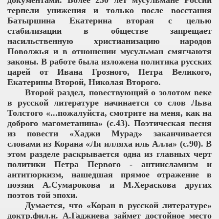
документами. Более 250 лет мусульмане России
терпели унижения и только после восстания
Батыршина Екатерина вторая с целью
стабилизации в обществе запрещает
насильственную христианизацию народов
Поволжья и в отношении мусульман смягчаютя
законы. В работе была изложена политика русских
царей от Ивана Грозного, Петра Великого,
Екатерины Второй, Николая Второго.
Второй раздел, повествующий о золотом веке
в русской литературе начинается со слов Льва
Толстого «...пожалуйста, смотрите на меня, как на
доброго магометанина» (с.43). Поэтическая песня
из повести «Хаджи Мурад» заканчивается
словами из Корана «Ля илляха иль Алла» (с.90). В
этом разделе раскрывается одна из главных черт
политики Петра Первого - антиисламизм и
антитюркизм, нашедшая прямое отражение в
поэзии А.Сумарокова и М.Хераскова других
поэтов той эпохи.
Думается, что «Коран в русской литературе»
доктр.фил.н. А.Гаджиева займет достойное место