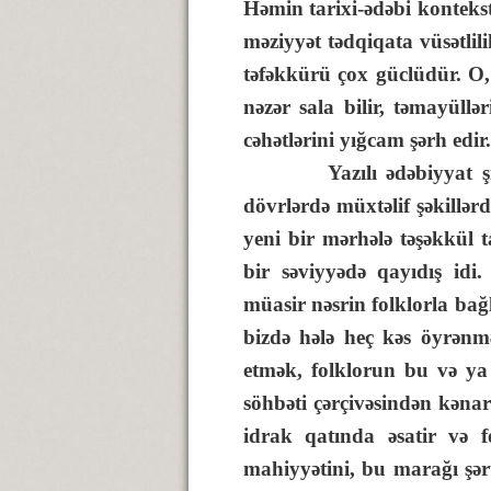
Həmin tarixi-ədəbi konteks
məziyyət tədqiqata vüsətlil
təfəkkürü çox güclüdür. O,
nəzər sala bilir, təmayüll
cəhətlərini yığcam şərh edir.
Yazılı ədəbiyyat şifahi 
dövrlərdə müxtəlif şəkillər
yeni bir mərhələ təşəkkül t
bir səviyyədə qayıdış idi
müasir nəsrin folklorla bağ
bizdə hələ heç kəs öyrənmə
etmək, folklorun bu və ya 
söhbəti çərçivəsindən kənar
idrak qatında əsatir və 
mahiyyətini, bu marağı şərtlə