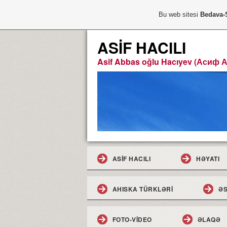
Bu web sitesi
Bedava-
ASİF HACILI
Asif Abbas oğlu Hacıyev (Асиф 
ASİF HACILI
HƏYATI
AHISKA TÜRKLƏRİ
ƏS
FOTO-VİDEO
ƏLAQƏ