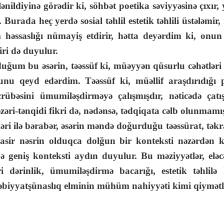
lənildiyinə görədir ki, söhbət poetika səviyyəsinə çıxır,
 Burada heç yerdə sosial təhlil estetik təhlili üstələmir,
lim həssaslığı nümayiş etdirir, hətta deyərdim ki, on
ri də duyulur.
u əsərin, təəssüf ki, müəyyən qüsurlu cəhətləri d
unu qeyd edərdim. Təəssüf ki, müəllif araşdırıdığı
crübəsini ümumiləşdirməyə çalışmışdır, nəticədə çat
əri-tənqidi fikri də, nədənsə, tədqiqata cəlb olunmamış
lə bərabər, əsərin məndə doğurduğu təəssürat, təkrar
r nəsrin olduqca dolğun bir konteksti nəzərdən keçi
 də geniş konteksti aydın duyulur. Bu məziyyətlər, elə
i dərinlik, ümumiləşdirmə bacarığı, estetik təhlilə 
biyyatşünaslıq elminin mühüm nahiyyəti kimi qiymətl