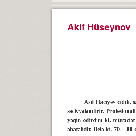
Akif Hüseynov
Asif Hacıyev ciddi, sanbal
səciyyələndirir. Profesion
yəqin edirdim ki, müraciət
əhatəlidir. Belə ki, 70 – 8