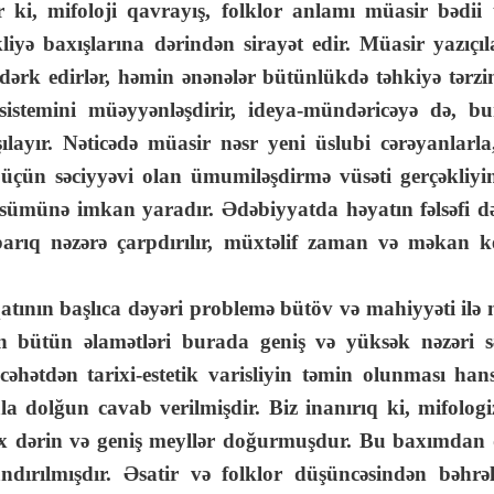
ır ki, mifoloji qavrayış, folklor anlamı müasir bədii
əkliyə baxışlarına dərindən sirayət edir. Müasir yazıçı
dərk edirlər, həmin ənənələr bütünlükdə təhkiyə tərzi
 sistemini müəyyənləşdirir, ideya-mündəricəyə də, 
layır. Nəticədə müasir nəsr yeni üslubi cərəyanlarla,
i üçün səciyyəvi olan ümumiləşdirmə vüsəti gerçəkliy
ssümünə imkan yaradır. Ədəbiyyatda həyatın fəlsəfi dər
arıq nəzərə çarpdırılır, müxtəlif zaman və məkan 
ın başlıca dəyəri problemə bütöv və mahiyyəti ilə n
ının bütün əlamətləri burada geniş və yüksək nəzəri 
əhətdən tarixi-estetik varisliyin təmin olunması hans
dolğun cavab verilmişdir. Biz inanırıq ki, mifologi
ox dərin və geniş meyllər doğurmuşdur. Bu baxımdan 
andırılmışdır. Əsatir və folklor düşüncəsindən bəhrə