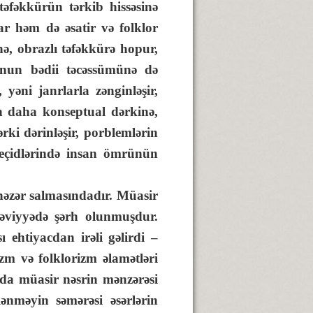
 təfəkkürün tərkib hissəsinə
lar həm də əsatir və folklor
nə, obrazlı təfəkkürə hopur,
bunun bədii təcəssümünə də
 yəni janrlarla zənginləşir,
in daha konseptual dərkinə,
ki dərinləşir, porblemlərin
keçidlərində insan ömrünün
əzər salmasındadır. Müasir
səviyyədə şərh olunmuşdur.
ı ehtiyacdan irəli gəlirdi –
zm və folklorizm əlamətləri
da müasir nəsrin mənzərəsi
lənməyin səmərəsi əsərlərin