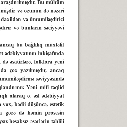
i araşdırılmışdır. Bu mühüm
ənmişdir və özünün də nəzəri
 daxildən və ümumiləşdirici
dırır və bunların səciyyəvi
ncaq bu bağlılıq müxtəlif
et ədəbiyyatının inkişafında
də əsatirlərə, folklora yeni
nda çox yazılmışdır, ancaq
i ümumiləşdirmə səviyyəsində
landırmır. Yəni mifi təqlid
qlı olaraq o, əsl ədəbiyyat
 yox, bədii düşüncə, estetik
na görə də həmin prosesin
sız-hesabsız əsərlərin təhlili