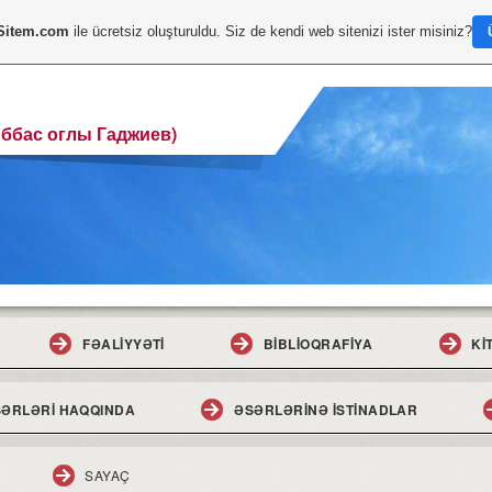
Sitem.com
ile ücretsiz oluşturuldu. Siz de kendi web sitenizi ister misiniz?
Аббас оглы Гаджиев)
FƏALİYYƏTİ
BİBLİOQRAFİYA
Kİ
ƏRLƏRİ HAQQINDA
ƏSƏRLƏRİNƏ İSTİNADLAR
SAYAÇ