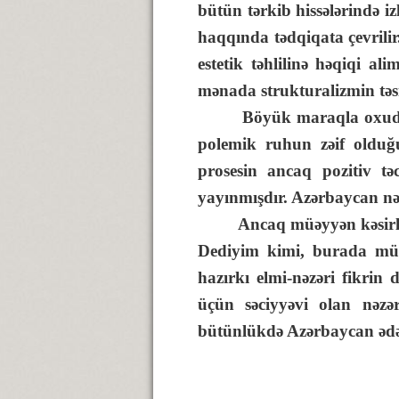
bütün tərkib hissələrində iz
haqqında tədqiqata çevrilir.
estetik təhlilinə həqiqi a
mənada strukturalizmin təsi
Böyük maraqla oxuduğum b
polemik ruhun zəif olduğ
prosesin ancaq pozitiv tə
yayınmışdır. Azərbaycan nəz
Ancaq müəyyən kəsirləri i
Dediyim kimi, burada müasi
hazırkı elmi-nəzəri fikrin
üçün səciyyəvi olan nəzər
bütünlükdə Azərbaycan ədə