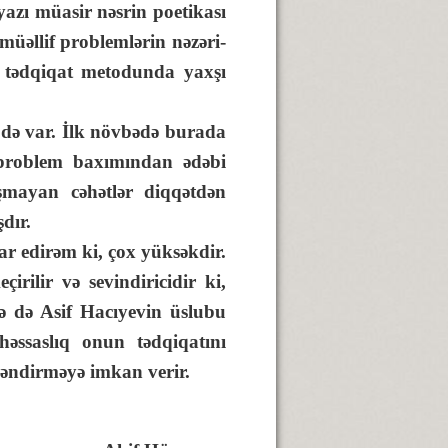
 yazı müasir nəsrin poetikası
 müəllif problemlərin nəzəri-
un tədqiqat metodunda yaxşı
ə var. İlk növbədə burada
 problem baxımından ədəbi
ışmayan cəhətlər diqqətdən
dır.
 edirəm ki, çox yüksəkdir.
rilir və sevindiricidir ki,
cə də Asif Hacıyevin üslubu
həssaslıq onun tədqiqatını
əndirməyə imkan verir.