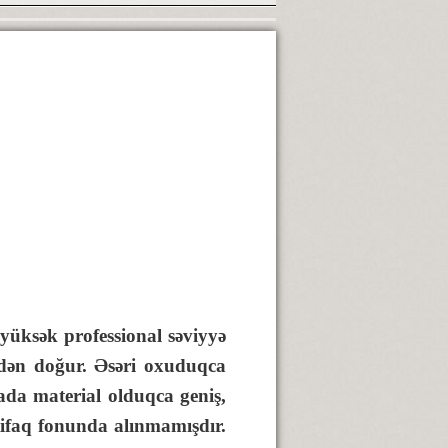
yüksək professional səviyyə
ikdən doğur. Əsəri oxuduqca
ada material olduqca geniş,
ttifaq fonunda alınmamışdır.