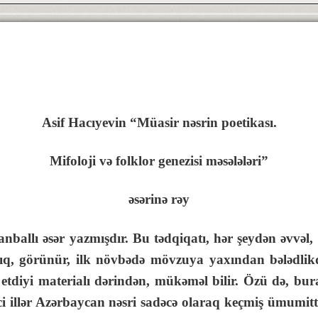
Asif Hacıyevin “Müasir nəsrin poetikası.
Mifoloji və folklor genezisi məsələləri”
əsərinə rəy
lı əsər yazmışdır. Bu tədqiqatı, hər şeydən əvvəl, 
allıq, görünür, ilk növbədə mövzuya yaxından bələdl
 etdiyi materialı dərindən, mükəməl bilir. Özü də, bur
0-ci illər Azərbaycan nəsri sadəcə olaraq keçmiş ümumi