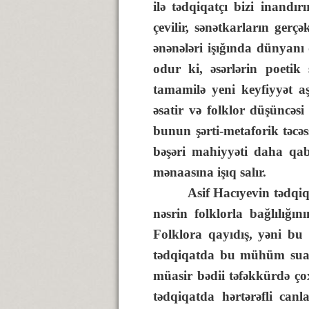
ilə tədqiqatçı bizi inandır
çevilir, sənətkarların gerç
ənənələri işığında dünyanı 
odur ki, əsərlərin poetik
tamamilə yeni keyfiyyət aşı
əsatir və folklor düşüncəs
bunun şərti-metaforik təcə
bəşəri mahiyyəti daha qab
mənaasına işıq salır.
Asif Hacıyevin tədqiqatın
nəsrin folklorla bağlılığ
Folklora qayıdış, yəni bu c
tədqiqatda bu mühüm suala 
müasir bədii təfəkkürdə ç
tədqiqatda hərtərəfli canl