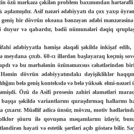
tin özü mərkəzə çəkilən problem baxımından hərtərəfl
ik aşılamışdır. Asif nəzəri ədəbiyyatı da çox yaxşı öyr
 geniş bir dövrün okeana bənzəyən ədəbi mənzərəsinə
əri duyur və qabardır, bədii nümunələri dəqiq qruplaş
ədəbiyyatla həmişə əlaqəli şəkildə inkişaf edib, a
də meydana çıxıb. 60-cı illərdən başlayaraq keçmiş sov
apdı və bu mərhələnin özünəməxsus cəhətlərindən biri 
. Həmin dövrün ədəbiyyatındakı dəyişikliklər haqqı
lılığını belə geniş konteksdə və belə yüksək elmi-nəzər
mişdi. Özü də Asifi prosesin zahiri əlamətləri maraq
başqa şəkildə variantlarını quraşdırmaq hallarını ha
a çıxarır. Müəllif adicə ünsür, mövzu, motiv hədlərində
folklor şüuru ilə qovuşma məqamlarını izləyir, bu
ndirən həyati və estetik şərtləri açıb göstərə bilir. Say