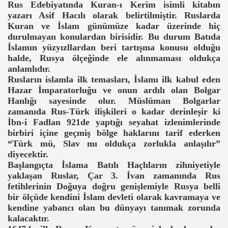
Rus Edebiyatında Kuran-ı Kerim isimli kitabın
yazarı Asif Hacılı olarak belirtilmiştir. Ruslarda
Kuran ve İslam günümüze kadar üzerinde hiç
durulmayan konulardan birisidir. Bu durum Batıda
İslamın yüzyızllardan beri tartışma konusu olduğu
halde, Rusya ölçeğinde ele alınmaması oldukça
anlamlıdır.
Rusların islamla ilk temasları, İslamı ilk kabul eden
Hazar İmparatorluğu ve onun ardılı olan Bolgar
Hanlığı sayesinde olur. Müslüman Bolgarlar
zamanıda Rus-Türk ilişkileri o kadar derinleşir ki
İbn-i Fadlan 921de yaptığı seyahat izlenimlerinde
birbiri içine geçmiş bölge haklarını tarif ederken
“Türk mü, Slav mı oldukça zorlukla anlaşılır”
diyecektir.
Başlangıçta İslama Batılı Haçlıların zihniyetiyle
yaklaşan Ruslar, Çar 3. İvan zamanında Rus
fetihlerinin Doğuya doğru genişlemiyle Rusya belli
bir ölçüde kendini İslam devleti olarak kavramaya ve
kendine yabancı olan bu dünyayı tanımak zorunda
kalacaktır.