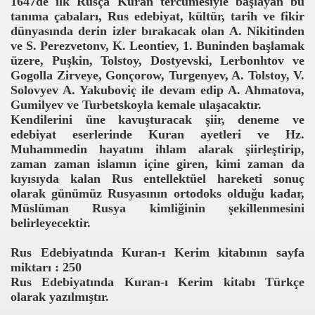
1647de ilk Rusça Kuran tercümesiyle başlayan bu
tanıma çabaları, Rus edebiyat, kültür, tarih ve fikir
dünyasında derin izler bırakacak olan A. Nikitinden
ve S. Perezvetonv, K. Leontiev, 1. Buninden başlamak
üzere, Puşkin, Tolstoy, Dostyevski, Lerbonhtov ve
Gogolla Zirveye, Gonçorow, Turgenyev, A. Tolstoy, V.
Solovyev A. Yakuboviç ile devam edip A. Ahmatova,
Gumilyev ve Turbetskoyla kemale ulaşacaktır.
Kendilerini üne kavuşturacak şiir, deneme ve
edebiyat eserlerinde Kuran ayetleri ve Hz.
Muhammedin hayatını ihlam alarak şiirleştirip,
zaman zaman islamın içine giren, kimi zaman da
kıyısıyda kalan Rus entellektüel hareketi sonuç
olarak günümüz Rusyasının ortodoks olduğu kadar,
Müslüman Rusya kimliğinin şekillenmesini
belirleyecektir.
Rus Edebiyatında Kuran-ı Kerim kitabının sayfa
miktarı : 250
Rus Edebiyatında Kuran-ı Kerim kitabı Türkçe
olarak yazılmıştır.