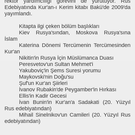
rektör yardımcılığı görevini de yürütüyor. Rus
Edebiyatında Kur'an-ı Kerim kitabı Bakü'de 2009'da
yayımlandı.
Kitapta ilgi çeken bölüm başlıkları
Kiev Rusya'sından, Moskova Rusya'sına
İslam
Katerina Dönemi Tercümenin Tercümesinden
Kur'an
Nikitin'in Rusya İçin Müslümanca Duası
Peresvetov'un Sultan Mehmet'i
Yakuboviç'in Şems Suresi yorumu
Maykovski'nin Doğu'su
Şuf'un Kur'an Şiirleri
İvanov Rubakin'de Peygamber'in Hırkası
Ellis'in Kadir Gecesi
İvan Bunin'in Kur'an'a Sadakati (20. Yüzyıl
Rus edebiyatından)
Mihail Sinelnikov'un Camileri (20. Yüzyıl Rus
edebiyatından)