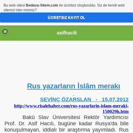
Bu web sitesi
Bedava-Sitem.com
ile ücretsiz oluşturuldu. Siz de kendi web
sitenizi ister misiniz?
ÜCRETSIZ KAYIT OL
asifhacili
Rus yazarların İslâm merakı
SEVİNÇ ÖZARSLAN - 15.07.2012
http://www.risalehaber.com/rus-yazarlarin-islam-meraki-
150029h.htm
Bakü Slav Üniversitesi Rektör Yardımcısı
Prof. Dr. Asif Hacılı, bugüne kadar Rusya'da bile
konuşulmayan, iddialı bir araştırma yayımladı. Rus