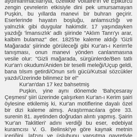
aydınlanmacılarıyla, özellikle Voltaire'in ve Epikürcü
zengin çevrelerin etkisiyle dini pek umursamayan
Puşkin, bu yıllarda manevi bir buhran geçirir.
Eserlerinde hayatın boşluğu, anlamsızlığı ve
yalnızlık gibi duygular hakimdir. 17 yaşındayken
yazdığı 'İmansızlık' adlı şiirinde "Aklım Tanrı'yı arar,
kalbim bulamaz" der. 1825'te kaleme aldığı 'Gizli
Mağarada' şiirinde görüleceği gibi Kur'an-ı Kerim'le
i
tanışması, onun manevi yönden canlanmasına
vesile olur: "Gizli mağarada, sürgünlerde/Ben tatlı
Kur'an'ı okudum/Aniden bir teselli meleği/Uçup geldi,
bana tılsım getirdi/Onun sırlı gücü/Kutsal sözcükler
yazdı/Üzerinde bilinmez bir el"
Kur'an'dan 17 kez bahsetmiş
Puşkin, yine aynı dönemde 'Bahçesaray
Çeşmesi' şiiri üzerinde çalışırken Kur'an-ı Kerim şairi
öylesine etkilemiş ki, Kur'an motiflerine dayalı özel
 Kitapları
bir dizi kaleme almış. Araştırmacılara göre 33.
surenin 81. ayetinden doğrudan alıntı yapmış. Şairin
'Kur'an Taklitleri' adını verdiği bu eser, edebiyat
kuramcısı V. G. Belinski'ye göre kaynak metnin
içeriğini, lafzını ve üslubunu yansıtma gayretiyle