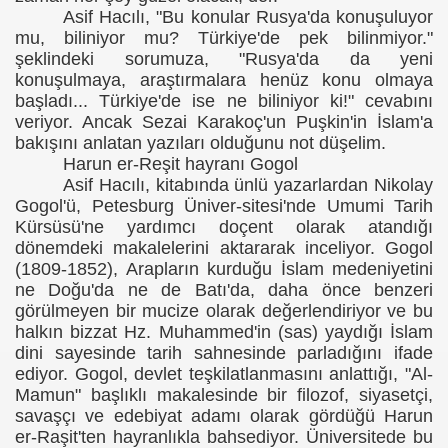
Asif Hacılı, "Bu konular Rusya'da konuşuluyor
mu, biliniyor mu? Türkiye'de pek bilinmiyor."
şeklindeki sorumuza, "Rusya'da da yeni
konuşulmaya, araştırmalara henüz konu olmaya
başladı... Türkiye'de ise ne biliniyor ki!" cevabını
veriyor. Ancak Sezai Karakoç'un Puşkin'in İslam'a
ова
bakışını anlatan yazıları olduğunu not düşelim.
Harun er-Reşit hayranı Gogol
 Б.Ю.Юлдашев
Asif Hacılı, kitabında ünlü yazarlardan Nikolay
Gogol'ü, Petesburg Üniver-sitesi'nde Umumi Tarih
Kürsüsü'ne yardımcı doçent olarak atandığı
dönemdeki makalelerini aktararak inceliyor. Gogol
(1809-1852), Arapların kurduğu İslam medeniyetini
ne Doğu'da ne de Batı'da, daha önce benzeri
görülmeyen bir mucize olarak değerlendiriyor ve bu
halkın bizzat Hz. Muhammed'in (sas) yaydığı İslam
dini sayesinde tarih sahnesinde parladığını ifade
ediyor. Gogol, devlet teşkilatlanmasını anlattığı, "Al-
Mamun" başlıklı makalesinde bir filozof, siyasetçi,
savaşçı ve edebiyat adamı olarak gördüğü Harun
er-Raşit'ten hayranlıkla bahsediyor. Üniversitede bu