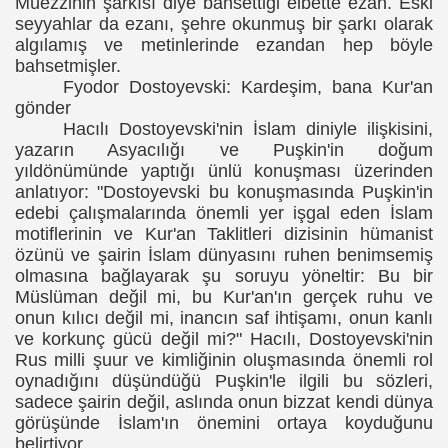
Müezzinin şarkısı diye bahsettiği elbette ezan. Eski
seyyahlar da ezanı, şehre okunmuş bir şarkı olarak
algılamış ve metinlerinde ezandan hep böyle
bahsetmişler.
Fyodor Dostoyevski: Kardeşim, bana Kur'an
gönder
Hacılı Dostoyevski'nin İslam diniyle ilişkisini,
yazarın Asyacılığı ve Puşkin'in doğum
yıldönümünde yaptığı ünlü konuşması üzerinden
anlatıyor: "Dostoyevski bu konuşmasında Puşkin'in
edebi çalışmalarında önemli yer işgal eden İslam
motiflerinin ve Kur'an Taklitleri dizisinin hümanist
özünü ve şairin İslam dünyasını ruhen benimsemiş
olmasına bağlayarak şu soruyu yöneltir: Bu bir
Müslüman değil mi, bu Kur'an'ın gerçek ruhu ve
onun kılıcı değil mi, inancın saf ihtişamı, onun kanlı
ve korkunç gücü değil mi?" Hacılı, Dostoyevski'nin
Rus milli şuur ve kimliğinin oluşmasında önemli rol
oynadığını düşündüğü Puşkin'le ilgili bu sözleri,
sadece şairin değil, aslında onun bizzat kendi dünya
görüşünde İslam'ın önemini ortaya koyduğunu
belirtiyor.