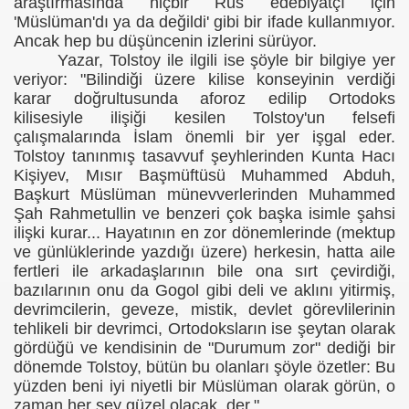
araştırmasında hiçbir Rus edebiyatçı için
'Müslüman'dı ya da değildi' gibi bir ifade kullanmıyor.
Ancak hep bu düşüncenin izlerini sürüyor.
Yazar, Tolstoy ile ilgili ise şöyle bir bilgiye yer
veriyor: "Bilindiği üzere kilise konseyinin verdiği
karar doğrultusunda aforoz edilip Ortodoks
kilisesiyle ilişiği kesilen Tolstoy'un felsefi
çalışmalarında İslam önemli bir yer işgal eder.
Tolstoy tanınmış tasavvuf şeyhlerinden Kunta Hacı
Kişiyev, Mısır Başmüftüsü Muhammed Abduh,
Başkurt Müslüman münevverlerinden Muhammed
Şah Rahmetullin ve benzeri çok başka isimle şahsi
ilişki kurar... Hayatının en zor dönemlerinde (mektup
ve günlüklerinde yazdığı üzere) herkesin, hatta aile
fertleri ile arkadaşlarının bile ona sırt çevirdiği,
bazılarının onu da Gogol gibi deli ve aklını yitirmiş,
devrimcilerin, geveze, mistik, devlet görevlilerinin
tehlikeli bir devrimci, Ortodoksların ise şeytan olarak
gördüğü ve kendisinin de "Durumum zor" dediği bir
dönemde Tolstoy, bütün bu olanları şöyle özetler: Bu
yüzden beni iyi niyetli bir Müslüman olarak görün, o
zaman her şey güzel olacak, der."