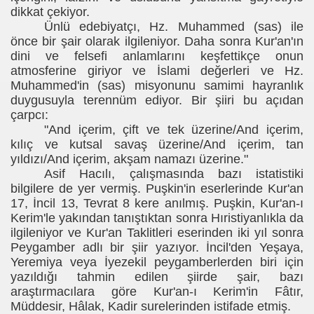
dikkat çekiyor.
Ünlü edebiyatçı, Hz. Muhammed (sas) ile
önce bir şair olarak ilgileniyor. Daha sonra Kur'an'ın
dini ve felsefi anlamlarını keşfettikçe onun
atmosferine giriyor ve İslami değerleri ve Hz.
Muhammed'in (sas) misyonunu samimi hayranlık
duygusuyla terennüm ediyor. Bir şiiri bu açıdan
çarpcı:
"And içerim, çift ve tek üzerine/And içerim,
kılıç ve kutsal savaş üzerine/And içerim, tan
yıldızı/And içerim, akşam namazı üzerine."
Asif Hacılı, çalışmasında bazı istatistiki
bilgilere de yer vermiş. Puşkin'in eserlerinde Kur'an
17, İncil 13, Tevrat 8 kere anılmış. Puşkin, Kur'an-ı
Kerim'le yakından tanıştıktan sonra Hıristiyanlıkla da
ilgileniyor ve Kur'an Taklitleri eserinden iki yıl sonra
Peygamber adlı bir şiir yazıyor. İncil'den Yeşaya,
Yeremiya veya İyezekil peygamberlerden biri için
yazıldığı tahmin edilen şiirde şair, bazı
araştırmacılara göre Kur'an-ı Kerim'in Fâtır,
Müddesir, Hâlak, Kadir surelerinden istifade etmiş.