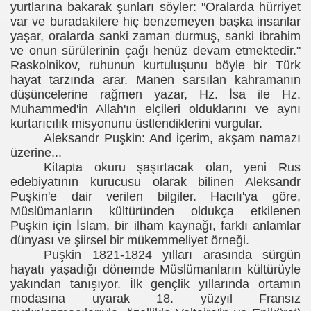
yurtlarına bakarak şunları söyler: "Oralarda hürriyet
var ve buradakilere hiç benzemeyen başka insanlar
yaşar, oralarda sanki zaman durmuş, sanki İbrahim
ve onun sürülerinin çağı henüz devam etmektedir."
Raskolnikov, ruhunun kurtuluşunu böyle bir Türk
hayat tarzında arar. Manen sarsılan kahramanın
düşüncelerine rağmen yazar, Hz. İsa ile Hz.
Muhammed'in Allah'ın elçileri olduklarını ve aynı
kurtarıcılık misyonunu üstlendiklerini vurgular.
Aleksandr Puşkin: And içerim, akşam namazı
üzerine...
Kitapta okuru şaşırtacak olan, yeni Rus
edebiyatının kurucusu olarak bilinen Aleksandr
Puşkin'e dair verilen bilgiler. Hacılı'ya göre,
Müslümanların kültüründen oldukça etkilenen
Puşkin için İslam, bir ilham kaynağı, farklı anlamlar
dünyası ve şiirsel bir mükemmeliyet örneği.
Puşkin 1821-1824 yılları arasında sürgün
hayatı yaşadığı dönemde Müslümanların kültürüyle
yakından tanışıyor. İlk gençlik yıllarında ortamın
modasına uyarak 18. yüzyıl Fransız