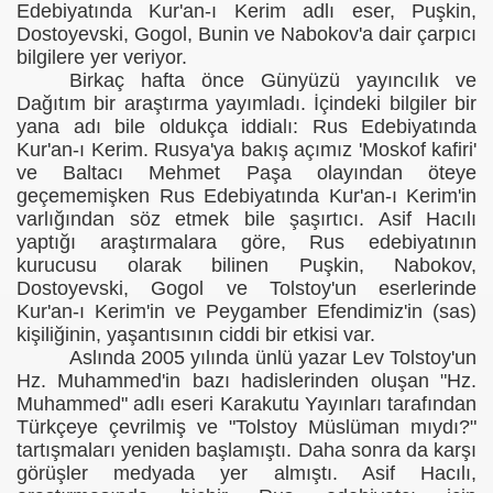
Edebiyatında Kur'an-ı Kerim adlı eser, Puşkin,
Dostoyevski, Gogol, Bunin ve Nabokov'a dair çarpıcı
bilgilere yer veriyor.
Birkaç hafta önce Günyüzü yayıncılık ve
Dağıtım bir araştırma yayımladı. İçindeki bilgiler bir
yana adı bile oldukça iddialı: Rus Edebiyatında
Kur'an-ı Kerim. Rusya'ya bakış açımız 'Moskof kafiri'
ve Baltacı Mehmet Paşa olayından öteye
geçememişken Rus Edebiyatında Kur'an-ı Kerim'in
varlığından söz etmek bile şaşırtıcı. Asif Hacılı
yaptığı araştırmalara göre, Rus edebiyatının
kurucusu olarak bilinen Puşkin, Nabokov,
Dostoyevski, Gogol ve Tolstoy'un eserlerinde
Kur'an-ı Kerim'in ve Peygamber Efendimiz'in (sas)
kişiliğinin, yaşantısının ciddi bir etkisi var.
Aslında 2005 yılında ünlü yazar Lev Tolstoy'un
Hz. Muhammed'in bazı hadislerinden oluşan "Hz.
Muhammed" adlı eseri Karakutu Yayınları tarafından
Türkçeye çevrilmiş ve "Tolstoy Müslüman mıydı?"
tartışmaları yeniden başlamıştı. Daha sonra da karşı
görüşler medyada yer almıştı. Asif Hacılı,