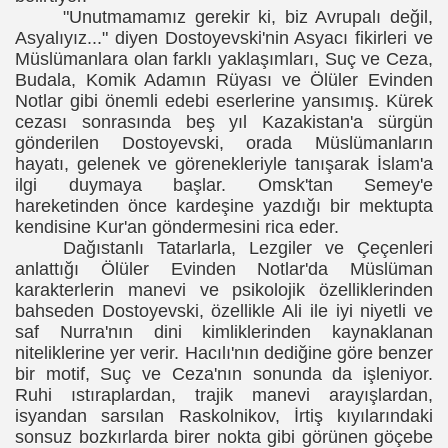
"Unutmamamız gerekir ki, biz Avrupalı değil,
Asyalıyız..." diyen Dostoyevski'nin Asyacı fikirleri ve
Müslümanlara olan farklı yaklaşımları, Suç ve Ceza,
Budala, Komik Adamın Rüyası ve Ölüler Evinden
Notlar gibi önemli edebi eserlerine yansımış. Kürek
cezası sonrasında beş yıl Kazakistan'a sürgün
a)
gönderilen Dostoyevski, orada Müslümanların
hayatı, gelenek ve görenekleriyle tanışarak İslam'a
ilgi duymaya başlar. Omsk'tan Semey'e
hareketinden önce kardeşine yazdığı bir mektupta
kendisine Kur'an göndermesini rica eder.
Dağıstanlı Tatarlarla, Lezgiler ve Çeçenleri
anlattığı Ölüler Evinden Notlar'da Müslüman
karakterlerin manevi ve psikolojik özelliklerinden
bahseden Dostoyevski, özellikle Ali ile iyi niyetli ve
saf Nurra'nın dini kimliklerinden kaynaklanan
niteliklerine yer verir. Hacılı'nın dediğine göre benzer
bir motif, Suç ve Ceza'nın sonunda da işleniyor.
Ruhi ıstıraplardan, trajik manevi arayışlardan,
isyandan sarsılan Raskolnikov, İrtiş kıyılarındaki
oran in der russischen Literatur“
sonsuz bozkırlarda birer nokta gibi görünen göçebe