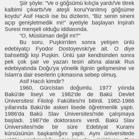
Şiir şöyle: "Ve o göğsümü kılıçla yardı/Ve titrek
kalbimi çıkarttı/Ve ateşli koru/Yarılmış göğsüme
koydu" Asif Hacılı ise bu dizilerin, "Biz senin sineni
açıp genişletmedik mi!" ayetiyle başlayan İnşirah
Suresi menşeli olduğu iddiasında.
"O, Müslüman değil mi?"
Bu soru, Puşkin'den sonra yetişen ünlü
edebiyatçı Fyodor Dostoyevski'ye ait. O diye
bahsettiği kişi Puşkin. Ünlü şair kendisinden sonra
pek çok şair ve yazarı tesiri altına alarak Rus
edebiyatında Doğu'ya yönelik ilginin gelişmesine ve
İslam'a dair eserlerin çıkmasına sebep olmuş.
Asif Hacılı kimdir?
1960, Gürcistan doğumlu. 1977 yılında
Bakü'de liseyi ve 1982'de de Bakü Devlet
Üniversitesi Filoloji Fakültesi'ni bitirdi. 1982-1986
yıllarında Bakü'de askeri lisede öğretmenlik yaptı.
1986'da Bakü Slav Üniversitesi'nde çalışmaya
başladı. 1987'de doktorasını verdi. Bakü Slav
Üniversitesi'nde bir süre Edebiyat Kuramı
kürsüsünün başkanlığını yaptı. Aynı üniversitede