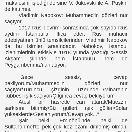
makalesini işlediği dersine V. Jukovski ile A. Puşkin
de katılmış.
Vladimir Nabokov: Muhammed'in gözleri nur
saçıyor
1917 Rus devrimi sonrasında çok sayıda Rus
aydını İstanbul'a iltica eder. Rus muhacir
edebiyatının ünlü temsilcilerinden Vladimir Nabokov
da bu isimler arasındadır. Nabokov, İstanbul
izlenimlerinin etkisiyle 1918 yılında yazdığı 'Sessiz
Akşam' şiirinde hem İstanbul'u hem de
Peygamberimiz'i anlatıyor.
"Gece sessiz, cevap
bekliyorum/Muhammed'in gözleri nur
saçıyor/Turuncu çizginin üzerinde.../Minarenin
kubbesi ışık saçıyor/Çılgınca cevap bekliyorum
Ateşli bir hasretle can atarak/Müezzin
şarkısını bitirmiş/Siz gülleri, ışık gülleri/Solar
yükseklerde/Sesleniyorum/Cevap yok..."
Şair belki Eminönü'nde belki de
Sultanahmet'te pek çok kez ezanı dinlemiş olmalı.