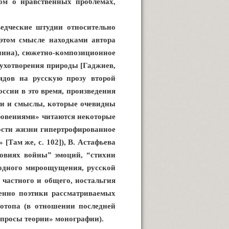
ом о нравственных проблемах,
ведческие штудии относительно
этом смысле находками автора
кшина), сюжетно-композиционное
духотворения природы [Гаджиев,
ядов на русскую прозу второй
ссии в это время, произведения
ти и смыслы, которые очевидны
кровениями» читаются некоторые
ости жизни гипертрофированное
[Там же, с. 102]), В. Астафьева
ловиях войны” эмоций, “стихии
родного мироощущения, русской
частного и общего, ностальгия
венно поэтики рассматриваемых
нотопа (в отношении последней
опросы теории» монографии).