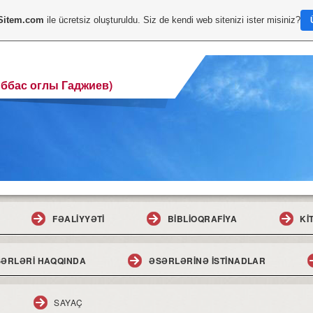
Sitem.com
ile ücretsiz oluşturuldu. Siz de kendi web sitenizi ister misiniz?
Аббас оглы Гаджиев)
FƏALİYYƏTİ
BİBLİOQRAFİYA
Kİ
ƏRLƏRİ HAQQINDA
ƏSƏRLƏRİNƏ İSTİNADLAR
SAYAÇ