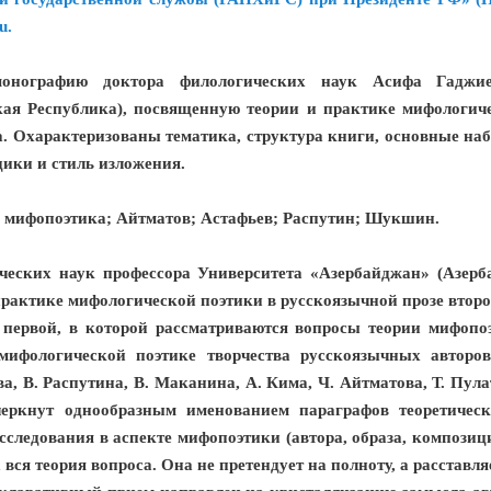
u.
монографию доктора филологических наук Асифа Гаджиев
ая Республика), посвященную теории и практике мифологич
. Охарактеризованы тематика, структура книги, основные на
дики и стиль изложения.
; мифопоэтика; Айтматов; Астафьев; Распутин; Шукшин.
ческих наук профессора Университета «Азербайджан» (Азерб
рактике мифологической поэтики в русскоязычной прозе втор
 первой, в которой рассматриваются вопросы теории мифопоэ
мифологической поэтике творчества русскоязычных авторо
ва, В. Распутина, В. Маканина, А. Кима, Ч. Айтматова, Т. Пул
черкнут однообразным именованием параграфов теоретическ
сследования в аспекте мифопоэтики (автора, образа, композици
ся теория вопроса. Она не претендует на полноту, а расставл