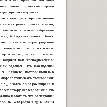
тора монографии: рассмотрение
ений. Такой «суховатый» прием
ющих предмет изучения.
ения и выводы сформулированы
ы из этих размышлений, мысли,
х вопросов в рамках избранной
ый», А. Гаджиев пишет: «Баня,
том плане этот образ родствен
жет показаться слишком смелым,
ором исследования, нельзя не
и видятся как преподнесенные
ьным задачам. Это наблюдение
е А. Гаджиева, которое вышло в
т мифопоэтического толкования:
2 с.), а затем было расширено и
оляет автору исследования быть
дливо полагает, что воспитание
ва, В. Астафьева и др.). Таким