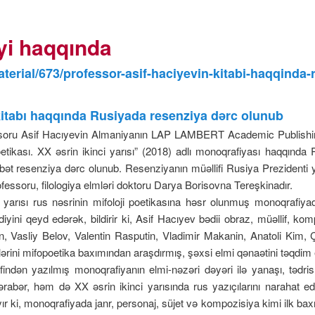
yi haqqında
aterial/673/professor-asif-haciyevin-kitabi-haqqinda
kitabı haqqında Rusiyada resenziya dərc olunub
ssoru Asif Hacıyevin Almaniyanın LAP LAMBERT Academic Publishing
etikası. XX əsrin ikinci yarısı” (2018) adlı monoqrafiyası haqqında 
t resenziya dərc olunub. Resenziyanın müəllifi Rusiya Prezidenti 
essoru, filologiya elmləri doktoru Darya Borisovna Tereşkinadır.
i yarısı rus nəsrinin mifoloji poetikasına həsr olunmuş monoqrafiy
iyini qeyd edərək, bildirir ki, Asif Hacıyev bədii obraz, müəllif, kom
şin, Vasliy Belov, Valentin Rasputin, Vladimir Makanin, Anatoli Kim,
ərlərini mifopoetika baxımından araşdırmış, şəxsi elmi qənaətini təqdim 
findən yazılmış monoqrafiyanın elmi-nəzəri dəyəri ilə yanaşı, tədr
bərabər, həm də XX əsrin ikinci yarısında rus yazıçılarını narahat 
ayır ki, monoqrafiyada janr, personaj, süjet və kompozisiya kimi ilk baxış