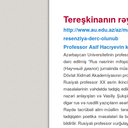
Tereşkinanın rə
http://www.au.edu.az/az/m
resenziya-derc-olunub
Professor Asif Hacıyevin 
Azərbaycan Universitetinin profe
dərc edilmiş “Rus nəsrinin mifopo
(Научный диалог) jurnalında müsbə
Dövlət Xidməti Akademiyasının prof
Rusiyalı professor XX əsrin ikinc
məsələlərinin vəhdətdə tədqiq edild
nəzəri anlayışları və Vasiliy Şuk
digər rus və rusdilli yazıçıların əs
Rəydə təcrübəli alim-müəllim tərə
tədqiqatın poetika məsələləri ilə 
bildirilir. Rusiyalı professor vurğul