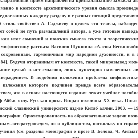
екларативный прием направлен на кристаллизацию замысла ав
именно в контексте архетипического уровня смысла произвед
редпосланных каждому разделу и с разных позиций представля
 стиль свойствен А. Гаджиеву в целом: его тезисы, наблюд
яют собой не путь размышлений автора, а уже готовые вывод
 как итог сомнений и поисков смысла текста и теоретически
я мифопоэтику рассказа Василия Шукшина «Алеша Бесконвойн
 сокровенный, гармоничный мир народной духовности, и в э
с. 84]. Будучи оторванным от контекста, такой микровывод мо
мание целый пласт смыслов, лишь пунктирно намеченных авт
тверждением. В подобном изложении проблемы мифопоэтик
ь изложения которого подчинен прежде всего образовател
ством, что в основе настоящего издания лежит учебное пособи
ф Аббас оглу. Русская проза. Вторая половина ХХ века. Опы
ский славянский университет, изд-во Китаб алями, 2003. — 19
нографии. Ориентированность на образовательные задачи позв
еным-литературоведом, но и публицистом, поскольку он справе
ения (см. разделы монографии о прозе В. Белова, Ч. Айтмато