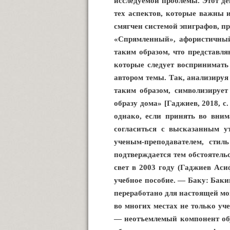
исследуемой проблемы. Этот д
тех аспектов, которые важны 
смягчен системой эпиграфов, п
«Спрямленный», афористичный
таким образом, что представл
которые следует воспринимать
автором темы. Так, анализиру
таким образом, символизирует
образу дома» [Гаджиев, 2018, 
однако, если принять во вни
согласиться с высказанным у
ученым-преподавателем, стил
подтверждается тем обстоятель
свет в 2003 году (Гаджиев Аси
учебное пособие. — Баку: Бакин
переработано для настоящей мо
во многих местах не только уч
— неотъемлемый компонент обуч