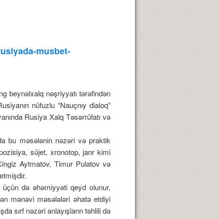
-rusiyada-musbet-
 beynəlxalq nəşriyyatı tərəfindən
Rusiyanın nüfuzlu “Nauçnıy dialoq”
yanında Rusiya Xalq Təsərrüfatı və
ada bu məsələnin nəzəri və praktik
pozisiya, süjet, xronotop, janr kimi
 Çingiz Aytmatov, Timur Pulatov və
etmişdir.
is üçün də əhəmiyyəti qeyd olunur,
edən mənəvi məsələləri əhatə etdiyi
da sırf nəzəri anlayışların təhlili də