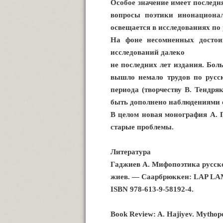
Особое значение имеет послед
вопросы поэтики инонационал
освещается в исследованиях по 
На фоне несомненных достои
исследований далеко
не последних лет издания. Бол
вышло немало трудов по русск
периода (творчеству В. Тендря
быть дополнено наблюдениями с
В целом новая монография А. Г
старые проблемы.
Литература
Гаджиев А. Мифопоэтика русской
жиев. — Саарбрюккен: LAP LAMB
ISBN 978-613-9-58192-4.
Book Review: A. Hajiyev. Mythopoe