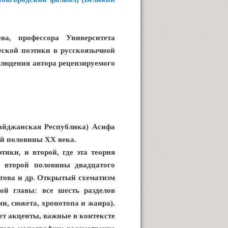
а, профессора Университета
еской поэтики в русскоязычной
блюдения автора рецензируемого
айджанская Республика) Асифа
ой половины XX века.
тики, и второй, где эта теория
в второй половины двадцатого
атова и др. Открытый схематизм
ой главы: все шесть разделов
и, сюжета, хронотопа и жанра).
яет акценты, важные в контексте