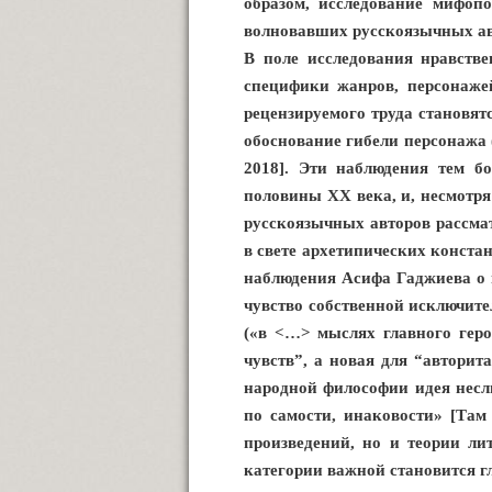
образом, исследование мифоп
волновавших русскоязычных ав
В поле исследования нравстве
специфики жанров, персонаже
рецензируемого труда становят
обоснование гибели персонажа 
2018]. Эти наблюдения тем б
половины XX века, и, несмотря
русскоязычных авторов рассма
в свете архетипических конста
наблюдения Асифа Гаджиева о 
чувство собственной исключител
(«в <…> мыслях главного геро
чувств”, а новая для “автори
народной философии идея несл
по самости, инаковости» [Там
произведений, но и теории ли
категории важной становится г