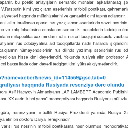
arılır, bu poetik anlayışların semantik mənaları aşkarlanaraq şə
V.Rasputin kimi yazıçıların əsərlərinin mifoloji poetikası, qəhrəmanl
yyətləri haqqında mülahizələrini və qənaətini elmi tapıntı adlandırır.
 alim tərəfindən aparıcı rus yazıçılarının əsərlərində sovet nəsrinin “a
və xalq fəlsəfəsinə əsaslanan semantik məsələlərin tədqiqinə önəm v
ların mifopoetika baxımından məhz nəzəri tədqiqini xüsusilə vacib sa
iyanın rus ədəbiyyatına aid tədqiqatlarda nadir hallarda işıqlandır
xalqlarının nümayəndələrinin rus dilində yazılmış əsərlərinin rus əd
əti olan hissə kimi dəyərləndiri. Yekunda rusiyalı alim professor 
eni baxışı ifadə edən dəyərli tədqiqat kimi yüksək qiymətləndirir.
.php?name=xeber&news_id=114559#gsc.tab=0
qrafiyası haqqında Rusiyada resenziya dərc olundu
ssoru Asif Hacıyevin Almaniyanın LAP LAMBERT Academic Publishing
kası. XX əsrin ikinci yarısı” monoqrafiyası haqqında Rusiyanın nüfuzlu
 görə, resenziyanın müəllifi Rusiya Prezidenti yanında Rusiya Xa
iya elmləri doktoru Darya Tereşkinadır.
i yarısı rus nəsrinin mifoloji poetikasına həsr olunmuş monoqrafiy