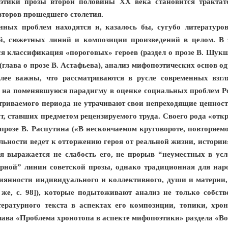
оэтики прозы второй половины XX века становится трактат
торов прошедшего столетия.
нных проблем находятся и, казалось бы, сугубо литературо
й, сюжетных линий и композиции произведений в целом. В 
ся классификация «пороговых» героев (раздел о прозе В. Шу
(глава о прозе В. Астафьева), анализ мифопоэтических основ о
олее важны, что рассматриваются в русле современных взгл
 на поменявшуюся парадигму в оценке социальных проблем Ро
триваемого периода не утрачивают свои непреходящие ценнос
нт, ставших предметом рецензируемого труда. Своего рода «от
прозе В. Распутина («В нескончаемом круговороте, повторяем
ьности ведет к отторжению героя от реальной жизни, истории» 
я выражается не слабость его, не прорыв “неуместных в ус
тарной” линии советской прозы, однако традиционная для на
иянности индивидуального и коллективного, души и материи, 
 же, с. 98]), которые подытоживают анализ не только собст
тературного текста в аспектах его композиции, топики, хро
лава «Проблема хронотопа в аспекте мифопоэтики» раздела «В