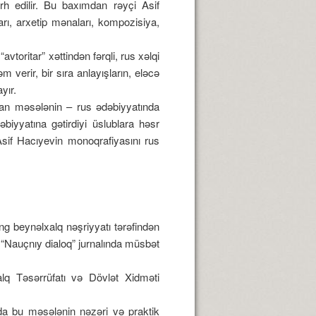
rh edilir. Bu baxımdan rəyçi Asif
arı, arxetip mənaları, kompozisiya,
vtoritar” xəttindən fərqli, rus xəlqi
erir, bir sıra anlayışların, eləcə
yır.
ılan məsələnin – rus ədəbiyyatında
əbiyyatına gətirdiyi üslublara həsr
Asif Hacıyevin monoqrafiyasını rus
 beynəlxalq nəşriyyatı tərəfindən
 “Nauçnıy dialoq” jurnalında müsbət
lq Təsərrüfatı və Dövlət Xidməti
ada bu məsələnin nəzəri və praktik