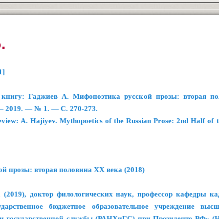
.
1]
 книгу: Гаджиев А. Мифопоэтика русской прозы: вторая пол
 2019. — № 1. — С. 270-273.
eview: A. Hajiyev. Mythopoetics of the Russian Prose: 2nd Half of 
й прозы: вторая половина ХХ века (2018)
(2019), доктор филологических наук, профессор кафедры к
ударственное бюджетное образовательное учреждение выс
 и государственной службы (РАНХиГС) при Президенте РФ» (