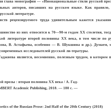
няя глава монографии — «Инонациональные стили русской проз
ьных авторов, писавших на русском языке. Как правило, 
русской литературе.
нств рецензируемого труда удивительным кажется указан
ьшинство из них относится к 70—90-м годам XX столетия, тогд
ой литературе второй половины XX века, в том числе по р
кова, В. Астафьева, особенно — В. Шукшина и др.). Думаем, 
овременных исследователей русской ли-тературы.
аджиева является, несомненно, полезным трудом, в котором 
 прозы : вторая половина ХХ века / А. Гад-
ERT Academic Publishing, 2018. — 180 с. —
tics of the Russian Prose: 2nd Half of the 20th Century (2018)