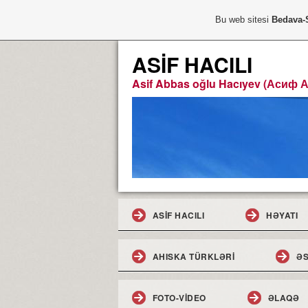
Bu web sitesi
Bedava-
ASİF HACILI
Asif Abbas oğlu Hacıyev (Асиф 
ASİF HACILI
HƏYATI
AHISKA TÜRKLƏRİ
ƏS
FOTO-VİDEO
ƏLAQƏ