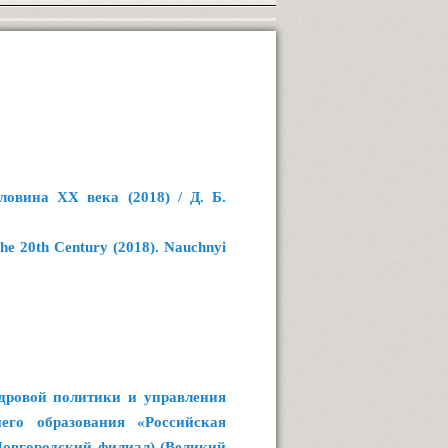
овина ХХ века (2018) / Д. Б.
the 20th Century (2018). Nauchnyi
адровой политики и управления
шего образования «Российская
Новгородский филиал) (Великий