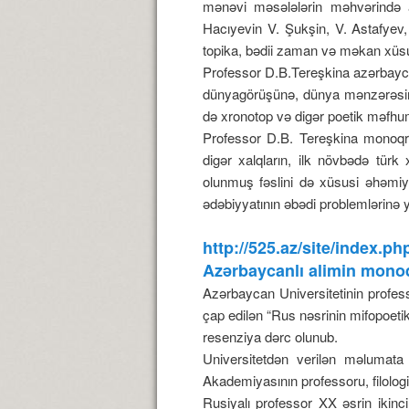
mənəvi məsələlərin məhvərində ap
Hacıyevin V. Şukşin, V. Astafyev, 
topika, bədii zaman və məkan xüsusi
Professor D.B.Tereşkina azərbaycanlı
dünyagörüşünə, dünya mənzərəsinə 
də xronotop və digər poetik məfhum
Professor D.B. Tereşkina monoqraf
digər xalqların, ilk növbədə türk 
olunmuş fəslini də xüsusi əhəmiyy
ədəbiyyatının əbədi problemlərinə y
http://525.az/site/index
Azərbaycanlı alimin mono
Azərbaycan Universitetinin profe
çap edilən “Rus nəsrinin mifopoeti
resenziya dərc olunub.
Universitetdən verilən məlumata
Akademiyasının professoru, filolog
Rusiyalı professor XX əsrin ikinc