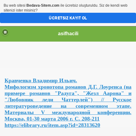
Bu web sitesi
Bedava-Sitem.com
ile ücretsiz oluşturuldu. Siz de kendi web
sitenizi ister misiniz?
ÜCRETSIZ KAYIT OL
asifhacili
Кравченко Владимир Ильич.
Мифологизм хронотопа романов Д.Г. Лоуренса (на
примере романов "Радуга", "Жезл Аарона" и
"Любовник леди Чаттерлей") // Русское
литературоведение на современном этапе.
Материалы V международной конференции.
Москва, 01-30 марта 2006 г. С. 208-211
https://elibrary.ru/item.asp?id=28313620