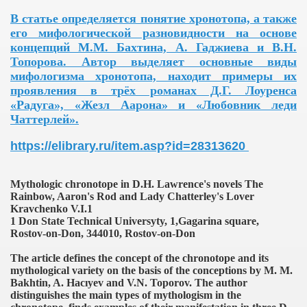
В статье определяется понятие хронотопа, а также
его мифологической разновидности на основе
концепций М.М. Бахтина, А. Гаджиева и В.Н.
Топорова. Автор выделяет основные виды
мифологизма хронотопа, находит примеры их
проявления в трёх романах Д.Г. Лоуренса
«Радуга», «Жезл Аарона» и «Любовник леди
Чаттерлей».
https://elibrary.ru/item.asp?id=28313620
Mythologic chronotope in D.H. Lawrence's novels The
Rainbow, Aaron's Rod and Lady Chatterley's Lover
Kravchenko V.I.1
1 Don State Technical Universyty, 1,Gagarina square,
Rostov-on-Don, 344010, Rostov-on-Don
The article defines the concept of the chronotope and its
mythological variety on the basis of the conceptions by M. M.
Bakhtin, A. Hacıyev and V.N. Toporov. The author
distinguishes the main types of mythologism in the