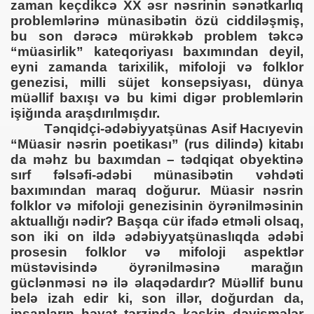
zaman keçdikcə XX əsr nəsrinin sənətkarlıq
problemlərinə münasibətin özü ciddiləşmiş,
bu son dərəcə mürəkkəb problem təkcə
“müasirlik” kateqoriyası baxımından deyil,
eyni zamanda tarixilik, mifoloji və folklor
genezisi, milli süjet konsepsiyası, dünya
müəllif baxışı və bu kimi digər problemlərin
işiğında araşdırılmışdır.
Tənqidçi-ədəbiyyatşünas Asif Hacıyevin
“Müasir nəsrin poetikası” (rus dilində) kitabı
da məhz bu baxımdan – tədqiqat obyektinə
sırf fəlsəfi-ədəbi münasibətin vəhdəti
baxımından maraq doğurur. Müasir nəsrin
folklor və mifoloji genezisinin öyrənilməsinin
aktuallığı nədir? Başqa cür ifadə etməli olsaq,
son iki on ildə ədəbiyyatşünaslıqda ədəbi
prosesin folklor və mifoloji aspektlər
müstəvisində öyrənilməsinə marağın
güclənməsi nə ilə əlaqədardır? Müəllif bunu
belə izah edir ki, son illər, doğurdan da,
insanların həyat tərzində kəskin dəyişmələr