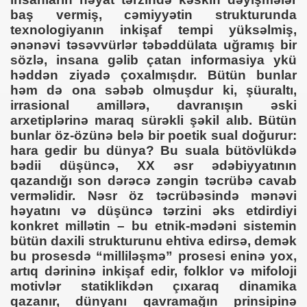
baş vermiş, cəmiyyətin strukturunda
texnologiyanın inkişaf tempi yüksəlmiş,
ənənəvi təsəvvürlər təbəddülata uğramış bir
sözlə, insana gəlib çatan informasiya ykü
həddən ziyadə çoxalmışdır. Bütün bunlar
həm də ona səbəb olmuşdur ki, şüuraltı,
irrasional amillərə, davranışın əski
arxetiplərinə maraq sürəkli şəkil alıb. Bütün
bunlar öz-özünə belə bir poetik sual doğurur:
hara gedir bu dünya? Bu suala bütövlükdə
bədii düşüncə, XX əsr ədəbiyyatının
qazandığı son dərəcə zəngin təcrübə cavab
verməlidir. Nəsr öz təcrübəsində mənəvi
həyatını və düşüncə tərzini əks etdirdiyi
konkret millətin – bu etnik-mədəni sistemin
bütün daxili strukturunu ehtiva edirsə, demək
bu prosesdə “milliləşmə” prosesi eninə yox,
artıq dərininə inkişaf edir, folklor və mifoloji
motivlər statiklikdən çıxaraq dinamika
qazanır, dünyanı qavramağın prinsipinə