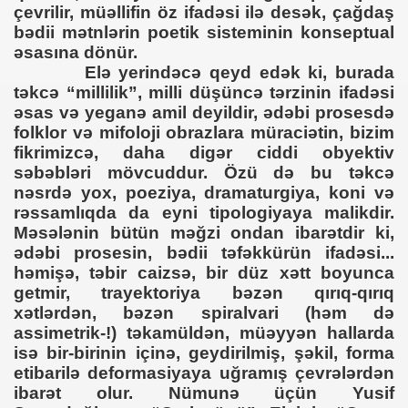
çevrilir, müəllifin öz ifadəsi ilə desək, çağdaş
bədii mətnlərin poetik sisteminin konseptual
əsasına dönür.
Elə yerindəcə qeyd edək ki, burada
təkcə “millilik”, milli düşüncə tərzinin ifadəsi
ова
əsas və yeganə amil deyildir, ədəbi prosesdə
folklor və mifoloji obrazlara müraciətin, bizim
 Б.Ю.Юлдашев
fikrimizcə, daha digər ciddi obyektiv
səbəbləri mövcuddur. Özü də bu təkcə
nəsrdə yox, poeziya, dramaturgiya, koni və
rəssamlıqda da eyni tipologiyaya malikdir.
Məsələnin bütün məğzi ondan ibarətdir ki,
ədəbi prosesin, bədii təfəkkürün ifadəsi...
həmişə, təbir caizsə, bir düz xətt boyunca
getmir, trayektoriya bəzən qırıq-qırıq
xətlərdən, bəzən spiralvari (həm də
assimetrik-!) təkamüldən, müəyyən hallarda
isə bir-birinin içinə, geydirilmiş, şəkil, forma
etibarilə deformasiyaya uğramış çevrələrdən
ibarət olur. Nümunə üçün Yusif