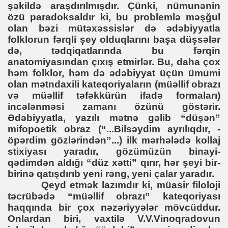
şəkildə araşdırılmışdır. Çünki, nümunənin
özü paradoksaldır ki, bu problemlə məşğul
olan bəzi mütəxəssislər də ədəbiyyatla
folklorun fərqli şey olduqlarını başa düşsələr
də, tədqiqatlarında bu fərqin
anatomiyasından çıxış etmirlər. Bu, daha çox
a)
həm folklor, həm də ədəbiyyat üçün ümumi
olan mətndaxili kateqoriyaların (müəllif obrazı
və müəllif təfəkkürün ifadə formaları)
incələnməsi zamanı özünü göstərir.
Ədəbiyyatla, yazılı mətnə gəlib “düşən”
mifopoetik obraz (“...Bilsəydim ayrılıqdır, -
öpərdim gözlərindən”...) ilk mərhələdə kollaj
stixiyası yaradır, gözümüzün binayi-
qədimdən aldığı “düz xətti” qırır, hər şeyi bir-
birinə qatışdırıb yeni rəng, yeni çalar yaradır.
Qeyd etmək lazımdır ki, müasir filoloji
təcrübədə “müəllif obrazı” kateqoriyası
haqqında bir çox nəzəriyyələr mövcüddur.
Onlardan biri, vaxtilə V.V.Vinoqradovun
oran in der russischen Literatur“