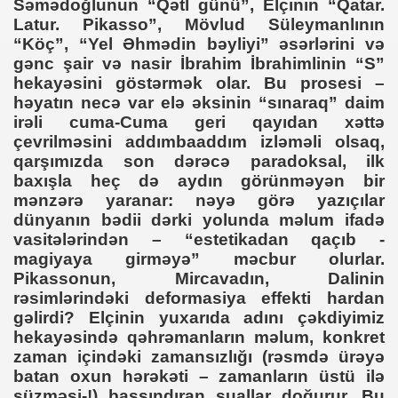
Səmədoğlunun “Qətl günü”, Elçinin “Qatar.
Latur. Pikasso”, Mövlud Süleymanlının
“Köç”, “Yel Əhmədin bəyliyi” əsərlərini və
gənc şair və nasir İbrahim İbrahimlinin “S”
hekayəsini göstərmək olar. Bu prosesi –
həyatın necə var elə əksinin “sınaraq” daim
irəli cuma-Cuma geri qayıdan xəttə
çevrilməsini addımbaaddım izləməli olsaq,
qarşımızda son dərəcə paradoksal, ilk
baxışla heç də aydın görünməyən bir
mənzərə yaranar: nəyə görə yazıçılar
dünyanın bədii dərki yolunda məlum ifadə
vasitələrindən – “estetikadan qaçıb -
magiyaya girməyə” məcbur olurlar.
Pikassonun, Mircavadın, Dalinin
rəsimlərindəki deformasiya effekti hardan
gəlirdi? Elçinin yuxarıda adını çəkdiyimiz
hekayəsində qəhrəmanların məlum, konkret
zaman içindəki zamansızlığı (rəsmdə ürəyə
batan oxun hərəkəti – zamanların üstü ilə
süzməsi-!) başsındıran suallar doğurur. Bu