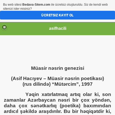
Bu web sitesi
Bedava-Sitem.com
ile ücretsiz oluşturuldu. Siz de kendi web
sitenizi ister misiniz?
ÜCRETSIZ KAYIT OL
asifhacili
Müasir nəsrin genezisi
(Asif Hacıyev – Müasir nəsrin poetikası)
(rus dilində) “Mütərcim”, 1997
Yəqin xatırlatmaq artıq olar ki, son
zamanlar Azərbaycan nəsri bir çox yöndən,
daha çox sənətkarlıq (poetika) baxımından
ardıcıl şəkildə araşdırılır. Bu bir həqiqətdir ki,