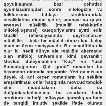
qoyuluşunda bəzi cəhətləri
aydınlaşdırdıqdan sonra mifologizm və
folklorizmin təhkiyə strukturundakı
incəliklərinə diqqət yetirir, ənənəvi və qeyri-
ənənəvi müəlliflik (müəllif təfəkkürün
mifolojiləşməsi) kateqoriyalarını ayırd edir.
Müəllif refleksiyasında qeyri-ənənəvi
i
müəlliflik – belə bir müəllif obrazı tipi dialoji
mətnlər üçün səciyyəvidir. Bu təsadüfdə elə
olur ki, bədii dünya elə reallığın alternativi
olan mifoloji universium kimi qavranılır;
Mövlud Süleymanlının “Köç” və Yusif
Səmədoğlunun “Qətl günü” romanları bu
baxımdan diqqətlə araşdırılır. Yeri gəlmişkən
deyək ki, adi keçən romanların bu şəkildə
 Kitapları
araşdırılması onlar haqqında mövcud tənqidi-
elmi müddəaların daha da
dolğunlaşdırılmasına, bu əsərlərin bədii
strukturu ilə bağlı müəyyən qaranlıq və həm
də tənqidi intiutiv şəkildə ifadə olunan