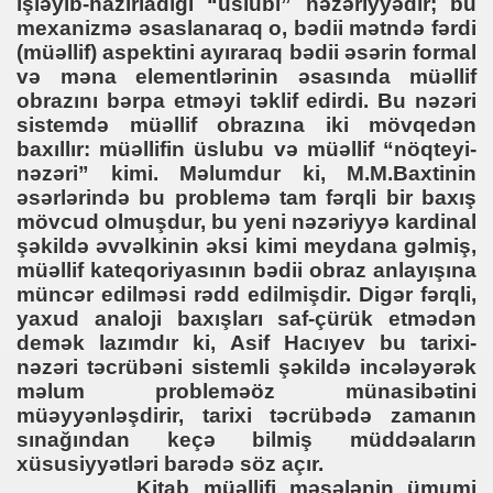
işləyib-hazırladığı “üslubi” nəzəriyyədir; bu
mexanizmə əsaslanaraq o, bədii mətndə fərdi
(müəllif) aspektini ayıraraq bədii əsərin formal
və məna elementlərinin əsasında müəllif
obrazını bərpa etməyi təklif edirdi. Bu nəzəri
sistemdə müəllif obrazına iki mövqedən
baxıllır: müəllifin üslubu və müəllif “nöqteyi-
nəzəri” kimi. Məlumdur ki, M.M.Baxtinin
əsərlərində bu problemə tam fərqli bir baxış
mövcud olmuşdur, bu yeni nəzəriyyə kardinal
şəkildə əvvəlkinin əksi kimi meydana gəlmiş,
müəllif kateqoriyasının bədii obraz anlayışına
müncər edilməsi rədd edilmişdir. Digər fərqli,
yaxud analoji baxışları saf-çürük etmədən
demək lazımdır ki, Asif Hacıyev bu tarixi-
nəzəri təcrübəni sistemli şəkildə incələyərək
məlum probleməöz münasibətini
müəyyənləşdirir, tarixi təcrübədə zamanın
sınağından keçə bilmiş müddəaların
xüsusiyyətləri barədə söz açır.
Kitab müəllifi məsələnin ümumi