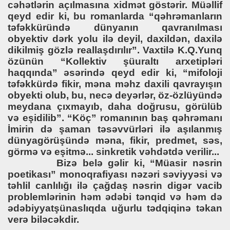
cəhətlərin açılmasına xidmət göstərir. Müəllif
qeyd edir ki, bu romanlarda “qəhrəmanların
təfəkküründə dünyanın qavranılması
obyektiv dərk yolu ilə deyil, daxildən, daxilə
dikilmiş gözlə reallaşdırılır”. Vaxtilə K.Q.Yunq
özünün “Kollektiv şüuraltı arxetipləri
haqqında” əsərində qeyd edir ki, “mifoloji
təfəkkürdə fikir, məna məhz daxili qavrayışın
obyekti olub, bu, necə deyərlər, öz-özlüyündə
meydana çıxmayıb, daha doğrusu, görülüb
və eşidilib”. “Köç” romanının baş qəhrəmanı
İmirin də şaman təsəvvürləri ilə aşılanmış
dünyagörüşündə məna, fikir, predmet, səs,
görmə və eşitmə... sinkretik vəhdətdə verilir...
Bizə belə gəlir ki, “Müasir nəsrin
poetikası” monoqrafiyası nəzəri səviyyəsi və
təhlil canlılığı ilə çağdaş nəsrin digər vacib
problemlərinin həm ədəbi tənqid və həm də
ədəbiyyatşünaslıqda uğurlu tədqiqinə təkan
verə biləcəkdir.