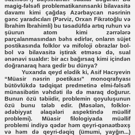
magig-fəlsəfi problematikanınsanki bilavasitə
davamı kimi çağdaş Azərbaycan nəsrinin
gənc yaradıcıları (Pərviz, Orxan Fikrətoğlu və
İbrahim İbrahimli) bu təsadüfdə artıq ruhun və
şüurun atom kimi zərrələrə
parçalanmasından bəhs edirlər, onların süjet
postikasında folklor və mifoloji obrazlar bol-
bol və bilavasitə iştirak etməsə də, sual
ənənəvi sualdır: bir acı bağırsaq kimi içindən
doğranaraq hara gedir bu dünya?
Yuxarıda qeyd elədik ki, Asif Hacıyevin
“Müasir nəsrin poetikası” monoqrafıyası
bütövlükdə tədqiqat predmetinə elmi-fəlsəfi
münasibətin vəhdəti ilə də maraq doğurur.
Bunun özü təbiidir, problemin qoyuluşunun
özü bunu tələb edir. (Məsələn, folklor-
ədəbiyyat əlaqələri aspektində müəllif
problemi). Müasir filologiyada müəllif
problemi indiyə qədər həm qeyri-qənaətbəxş
və həm də qeyri-dəqiq (ümumi, yayğın...)