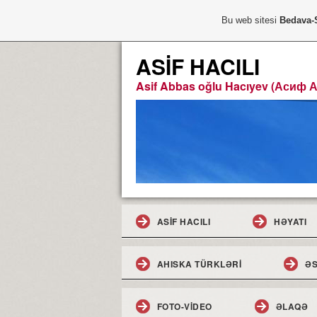
Bu web sitesi
Bedava-
ASİF HACILI
Asif Abbas oğlu Hacıyev (Асиф 
ASİF HACILI
HƏYATI
AHISKA TÜRKLƏRİ
ƏS
FOTO-VİDEO
ƏLAQƏ