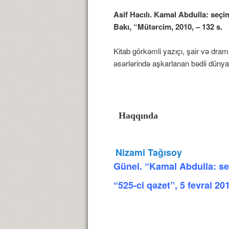
Asif Hacılı. Kamal Abdulla: seçi
Bakı, “Mütərcim, 2010, – 132 s.
Kitab görkəmli yazıçı, şair və dra
əsərlərində aşkarlanan bədii düny
Haqqında
Nizami Tağısoy
Günel.
“Kamal Abdulla: s
“525-ci qəzet”, 5 fevral 20