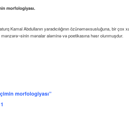
min morfologiyası.
maturq Kamal Abdullanın yaradıcılığının özünəməxsusluğuna, bir çox xa
a mənzərə¬sinin mənalar aləminə və poetikasına həsr olunmuşdur.
eçimin morfologiyası”
11